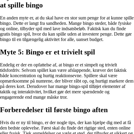
at spille bingo
En anden myte er, at du skal have en stor sum penge for at kunne spille
bingo. Dette er langt fra sandheden. Mange bingo steder, både fysiske
og online, tilbyder spil med lave indsatsbeløb. Faktisk kan du finde
gratis bingo spil, hvor du kan spille uden at investere penge. Dette gør
bingo til en tilgængelig aktivitet for alle, uanset budget.
Myte 5: Bingo er et trivielt spil
Endelig er der en opfattelse af, at bingo er et simpelt og trivielt
tidsfordriv. Selvom spillet kan være afslappende, kræver det faktisk
både koncentration og hurtig reaktionsevne. Spillere skal være
opmærksomme på numrene, der bliver råbt op, og hurtigt markere dem
på deres kort. Derudover har mange bingo-spil tilføjet elementer af
taktik og interaktivitet, hvilket gør det mere spændende og
engagerende end mange måske tror.
Forberedelser til første bingo aften
Hvis du er ny til bingo, er der nogle tips, der kan hjælpe dig med at få
den bedste oplevelse. Først skal du finde det rigtige sted, enten online
eller fysisk. Tjek anmeldelser og vælg et sted, der tilbyder et sikkert og