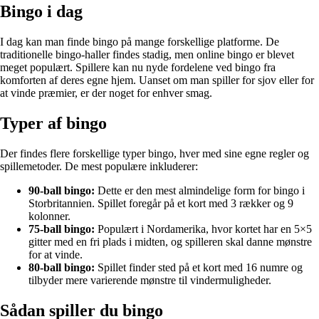
Bingo i dag
I dag kan man finde bingo på mange forskellige platforme. De
traditionelle bingo-haller findes stadig, men online bingo er blevet
meget populært. Spillere kan nu nyde fordelene ved bingo fra
komforten af deres egne hjem. Uanset om man spiller for sjov eller for
at vinde præmier, er der noget for enhver smag.
Typer af bingo
Der findes flere forskellige typer bingo, hver med sine egne regler og
spillemetoder. De mest populære inkluderer:
90-ball bingo:
Dette er den mest almindelige form for bingo i
Storbritannien. Spillet foregår på et kort med 3 rækker og 9
kolonner.
75-ball bingo:
Populært i Nordamerika, hvor kortet har en 5×5
gitter med en fri plads i midten, og spilleren skal danne mønstre
for at vinde.
80-ball bingo:
Spillet finder sted på et kort med 16 numre og
tilbyder mere varierende mønstre til vindermuligheder.
Sådan spiller du bingo