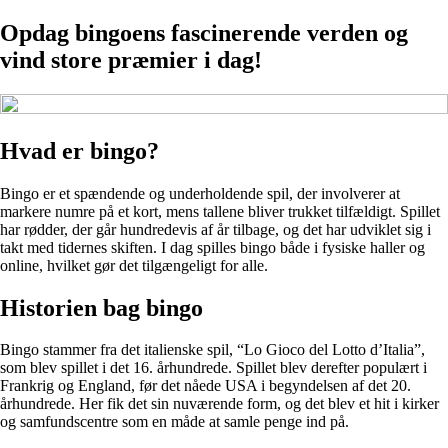
Opdag bingoens fascinerende verden og
vind store præmier i dag!
Hvad er bingo?
Bingo er et spændende og underholdende spil, der involverer at
markere numre på et kort, mens tallene bliver trukket tilfældigt. Spillet
har rødder, der går hundredevis af år tilbage, og det har udviklet sig i
takt med tidernes skiften. I dag spilles bingo både i fysiske haller og
online, hvilket gør det tilgængeligt for alle.
Historien bag bingo
Bingo stammer fra det italienske spil, “Lo Gioco del Lotto d’Italia”,
som blev spillet i det 16. århundrede. Spillet blev derefter populært i
Frankrig og England, før det nåede USA i begyndelsen af det 20.
århundrede. Her fik det sin nuværende form, og det blev et hit i kirker
og samfundscentre som en måde at samle penge ind på.