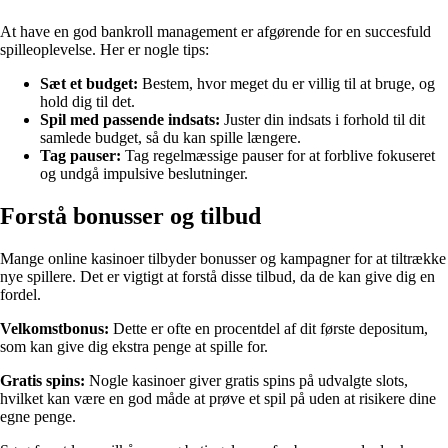
At have en god bankroll management er afgørende for en succesfuld
spilleoplevelse. Her er nogle tips:
Sæt et budget:
Bestem, hvor meget du er villig til at bruge, og
hold dig til det.
Spil med passende indsats:
Juster din indsats i forhold til dit
samlede budget, så du kan spille længere.
Tag pauser:
Tag regelmæssige pauser for at forblive fokuseret
og undgå impulsive beslutninger.
Forstå bonusser og tilbud
Mange online kasinoer tilbyder bonusser og kampagner for at tiltrække
nye spillere. Det er vigtigt at forstå disse tilbud, da de kan give dig en
fordel.
Velkomstbonus:
Dette er ofte en procentdel af dit første depositum,
som kan give dig ekstra penge at spille for.
Gratis spins:
Nogle kasinoer giver gratis spins på udvalgte slots,
hvilket kan være en god måde at prøve et spil på uden at risikere dine
egne penge.