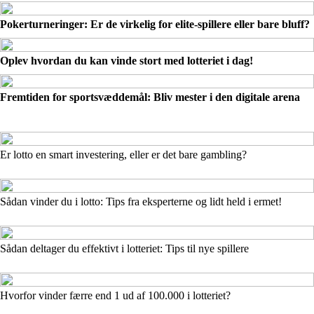
Pokerturneringer: Er de virkelig for elite-spillere eller bare bluff?
Oplev hvordan du kan vinde stort med lotteriet i dag!
Fremtiden for sportsvæddemål: Bliv mester i den digitale arena
Er lotto en smart investering, eller er det bare gambling?
Sådan vinder du i lotto: Tips fra eksperterne og lidt held i ermet!
Sådan deltager du effektivt i lotteriet: Tips til nye spillere
Hvorfor vinder færre end 1 ud af 100.000 i lotteriet?