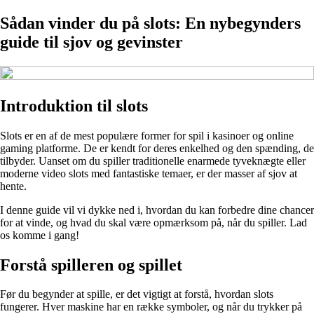
Sådan vinder du på slots: En nybegynders
guide til sjov og gevinster
Introduktion til slots
Slots er en af de mest populære former for spil i kasinoer og online
gaming platforme. De er kendt for deres enkelhed og den spænding, de
tilbyder. Uanset om du spiller traditionelle enarmede tyveknægte eller
moderne video slots med fantastiske temaer, er der masser af sjov at
hente.
I denne guide vil vi dykke ned i, hvordan du kan forbedre dine chancer
for at vinde, og hvad du skal være opmærksom på, når du spiller. Lad
os komme i gang!
Forstå spilleren og spillet
Før du begynder at spille, er det vigtigt at forstå, hvordan slots
fungerer. Hver maskine har en række symboler, og når du trykker på