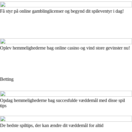
Få styr på online gamblinglicenser og begynd dit spileventyr i dag!
Oplev hemmelighederne bag online casino og vind store gevinster nu!
Betting
Opdag hemmelighederne bag succesfulde væddemål med disse spil
tips
De bedste spiltips, der kan ændre dit væddemål for altid