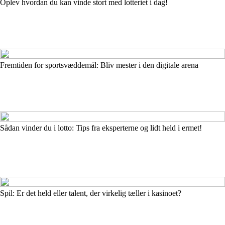
Oplev hvordan du kan vinde stort med lotteriet i dag!
Fremtiden for sportsvæddemål: Bliv mester i den digitale arena
Sådan vinder du i lotto: Tips fra eksperterne og lidt held i ermet!
Spil: Er det held eller talent, der virkelig tæller i kasinoet?