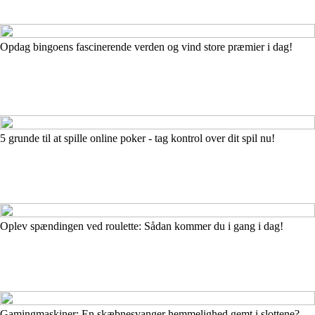
Opdag bingoens fascinerende verden og vind store præmier i dag!
5 grunde til at spille online poker - tag kontrol over dit spil nu!
Oplev spændingen ved roulette: Sådan kommer du i gang i dag!
Gamingmaskiner: En skæbnesvanger hemmelighed gemt i slottene?