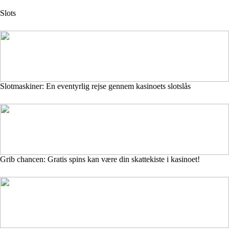
Slots
Slotmaskiner: En eventyrlig rejse gennem kasinoets slotslås
Grib chancen: Gratis spins kan være din skattekiste i kasinoet!