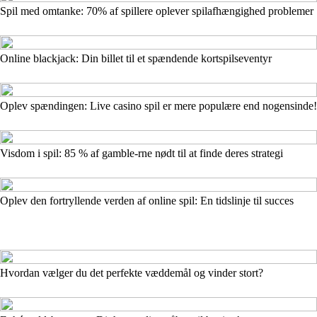
Spil med omtanke: 70% af spillere oplever spilafhængighed problemer
Online blackjack: Din billet til et spændende kortspilseventyr
Oplev spændingen: Live casino spil er mere populære end nogensinde!
Visdom i spil: 85 % af gamble-rne nødt til at finde deres strategi
Oplev den fortryllende verden af online spil: En tidslinje til succes
Hvordan vælger du det perfekte væddemål og vinder stort?