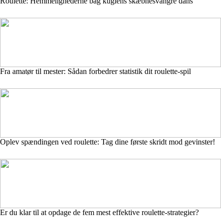
Roulette: Hemmelighederne bag kuglens skæbnesvangre dans
Fra amatør til mester: Sådan forbedrer statistik dit roulette-spil
Oplev spændingen ved roulette: Tag dine første skridt mod gevinster!
Er du klar til at opdage de fem mest effektive roulette-strategier?