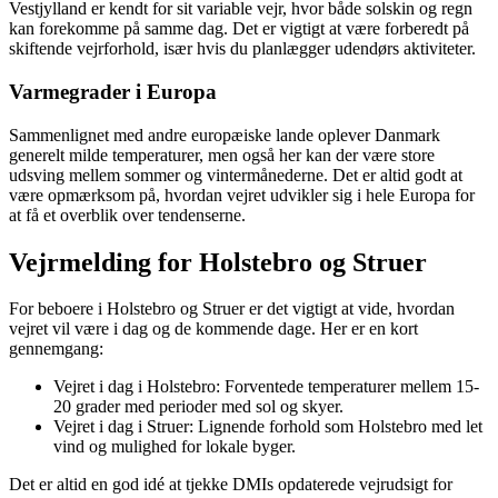
Vestjylland er kendt for sit variable vejr, hvor både solskin og regn
kan forekomme på samme dag. Det er vigtigt at være forberedt på
skiftende vejrforhold, især hvis du planlægger udendørs aktiviteter.
Varmegrader i Europa
Sammenlignet med andre europæiske lande oplever Danmark
generelt milde temperaturer, men også her kan der være store
udsving mellem sommer og vintermånederne. Det er altid godt at
være opmærksom på, hvordan vejret udvikler sig i hele Europa for
at få et overblik over tendenserne.
Vejrmelding for Holstebro og Struer
For beboere i Holstebro og Struer er det vigtigt at vide, hvordan
vejret vil være i dag og de kommende dage. Her er en kort
gennemgang:
Vejret i dag i Holstebro: Forventede temperaturer mellem 15-
20 grader med perioder med sol og skyer.
Vejret i dag i Struer: Lignende forhold som Holstebro med let
vind og mulighed for lokale byger.
Det er altid en god idé at tjekke DMIs opdaterede vejrudsigt for