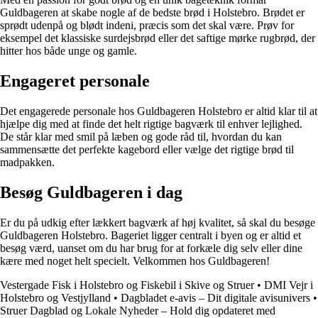
Guldbageren at skabe nogle af de bedste brød i Holstebro. Brødet er
sprødt udenpå og blødt indeni, præcis som det skal være. Prøv for
eksempel det klassiske surdejsbrød eller det saftige mørke rugbrød, der
hitter hos både unge og gamle.
Engageret personale
Det engagerede personale hos Guldbageren Holstebro er altid klar til at
hjælpe dig med at finde det helt rigtige bagværk til enhver lejlighed.
De står klar med smil på læben og gode råd til, hvordan du kan
sammensætte det perfekte kagebord eller vælge det rigtige brød til
madpakken.
Besøg Guldbageren i dag
Er du på udkig efter lækkert bagværk af høj kvalitet, så skal du besøge
Guldbageren Holstebro. Bageriet ligger centralt i byen og er altid et
besøg værd, uanset om du har brug for at forkæle dig selv eller dine
kære med noget helt specielt. Velkommen hos Guldbageren!
Vestergade Fisk i Holstebro og Fiskebil i Skive og Struer
•
DMI Vejr i
Holstebro og Vestjylland
•
Dagbladet e-avis – Dit digitale avisunivers
•
Struer Dagblad og Lokale Nyheder – Hold dig opdateret med