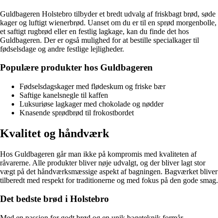
Guldbageren Holstebro tilbyder et bredt udvalg af friskbagt brød, søde
kager og luftigt wienerbrød. Uanset om du er til en sprød morgenbolle,
et saftigt rugbrød eller en festlig lagkage, kan du finde det hos
Guldbageren. Der er også mulighed for at bestille specialkager til
fødselsdage og andre festlige lejligheder.
Populære produkter hos Guldbageren
Fødselsdagskager med flødeskum og friske bær
Saftige kanelsnegle til kaffen
Luksuriøse lagkager med chokolade og nødder
Knasende sprødbrød til frokostbordet
Kvalitet og håndværk
Hos Guldbageren går man ikke på kompromis med kvaliteten af
råvarerne. Alle produkter bliver nøje udvalgt, og der bliver lagt stor
vægt på det håndværksmæssige aspekt af bagningen. Bagværket bliver
tilberedt med respekt for traditionerne og med fokus på den gode smag.
Det bedste brød i Holstebro
Med en passion for godt brød og en unik bageteknik formår