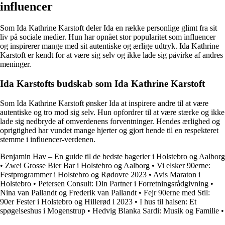
influencer
Som Ida Kathrine Karstoft deler Ida en række personlige glimt fra sit
liv på sociale medier. Hun har opnået stor popularitet som influencer
og inspirerer mange med sit autentiske og ærlige udtryk. Ida Kathrine
Karstoft er kendt for at være sig selv og ikke lade sig påvirke af andres
meninger.
Ida Karstofts budskab som Ida Kathrine Karstoft
Som Ida Kathrine Karstoft ønsker Ida at inspirere andre til at være
autentiske og tro mod sig selv. Hun opfordrer til at være stærke og ikke
lade sig nedbryde af omverdenens forventninger. Hendes ærlighed og
oprigtighed har vundet mange hjerter og gjort hende til en respekteret
stemme i influencer-verdenen.
Benjamin Hav – En guide til de bedste bagerier i Holstebro og Aalborg
•
Zwei Grosse Bier Bar i Holstebro og Aalborg
•
Vi elsker 90erne:
Festprogrammer i Holstebro og Rødovre 2023
•
Avis Maraton i
Holstebro
•
Petersen Consult: Din Partner i Forretningsrådgivning
•
Nina van Pallandt og Frederik van Pallandt
•
Fejr 90erne med Stil:
90er Fester i Holstebro og Hillerød i 2023
•
I hus til halsen: Et
spøgelseshus i Mogenstrup
•
Hedvig Blanka Sardi: Musik og Familie
•