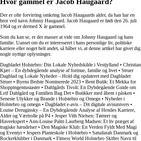
Hvor gammel er Jacob Haugaard?
Der er ofte forvirring omkring Jacob Haugaards alder, da han har en
bror ved navn Johnny Haugaard. Jacob Haugaard er født den 26. juli
1964 og er dermed X år gammel.
Som du kan se, er der masser at vide om Johnny Haugaard og hans
familie. Uanset om du er interesseret i hans personlige liv, politiske
karriere eller noget helt andet, så håber vi, at denne artikel har givet dig
nogle nyttige oplysninger.
Dagbladet Holstebro: Din Lokale Nyhedskilde i Vestjylland
•
Christian
Kjær – En dybdegående analyse af formue, familie og livet
•
Struer
Dagblad og Lokale Nyheder – Hold dig opdateret med Dagbladet
Struer
•
Byens Bedste Nominerede 2023
•
Bent Butik: Et Mekka for
Shoppingentusiaster
•
Dahlgårds Tivoli: En Dybdegående Guide om
Leif Dahlgård og Familien Bag Det
•
Butikker med åbent i påsken
•
Seneste Ulykker og Brande i Holstebro og Omegn
•
Nyheder i
Holstebro og omegn
•
Dagbladet e-avis – Dit digitale avisunivers
•
Louise Deruginsky – En Dybdegående Analyse af Hendes Karriere,
Alder og Værtrolle på P4
•
Jesper Vith Nielsen: Tømrer og
Haveekspert
•
Ann-Louise Palm Laurberg Madsen: Et liv præget af
tragiske hændelser
•
Den Magiske Klub: En Verden Fyldt Med Magi
og Eventyr
•
Jespers Planteskole i Holstebro
•
Satudarah Danmark og
Rockerklubber i Danmark
•
Fitness World Holstebro Skifter Navn til