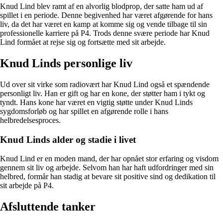
Knud Lind blev ramt af en alvorlig blodprop, der satte ham ud af
spillet i en periode. Denne begivenhed har været afgørende for hans
liv, da det har været en kamp at komme sig og vende tilbage til sin
professionelle karriere på P4. Trods denne svære periode har Knud
Lind formået at rejse sig og fortsætte med sit arbejde.
Knud Linds personlige liv
Ud over sit virke som radiovært har Knud Lind også et spændende
personligt liv. Han er gift og har en kone, der støtter ham i tykt og
tyndt. Hans kone har været en vigtig støtte under Knud Linds
sygdomsforløb og har spillet en afgørende rolle i hans
helbredelsesproces.
Knud Linds alder og stadie i livet
Knud Lind er en moden mand, der har opnået stor erfaring og visdom
gennem sit liv og arbejde. Selvom han har haft udfordringer med sin
helbred, formår han stadig at bevare sit positive sind og dedikation til
sit arbejde på P4.
Afsluttende tanker