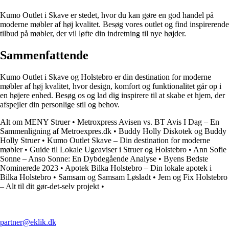
Kumo Outlet i Skave er stedet, hvor du kan gøre en god handel på
moderne møbler af høj kvalitet. Besøg vores outlet og find inspirerende
tilbud på møbler, der vil løfte din indretning til nye højder.
Sammenfattende
Kumo Outlet i Skave og Holstebro er din destination for moderne
møbler af høj kvalitet, hvor design, komfort og funktionalitet går op i
en højere enhed. Besøg os og lad dig inspirere til at skabe et hjem, der
afspejler din personlige stil og behov.
Alt om MENY Struer
•
Metroxpress Avisen vs. BT Avis I Dag – En
Sammenligning af Metroexpres.dk
•
Buddy Holly Diskotek og Buddy
Holly Struer
•
Kumo Outlet Skave – Din destination for moderne
møbler
•
Guide til Lokale Ugeaviser i Struer og Holstebro
•
Ann Sofie
Sonne – Anso Sonne: En Dybdegående Analyse
•
Byens Bedste
Nominerede 2023
•
Apotek Bilka Holstebro – Din lokale apotek i
Bilka Holstebro
•
Samsam og Samsam Løsladt
•
Jem og Fix Holstebro
– Alt til dit gør-det-selv projekt
•
partner@eklik.dk