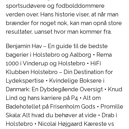
sportsudøvere og fodbolddommere
verden over. Hans historie viser, at når man
brænder for noget nok, kan man opnå store
resultater, uanset hvor man kommer fra.
Benjamin Hav – En guide til de bedste
bagerier i Holstebro og Aalborg
•
Rema
1000 i Vinderup og Holstebro
•
HiFi
Klubben Holstebro – Din Destination for
Lydekspertise
•
Kvindelige Boksere i
Danmark: En Dybdegående Oversigt
•
Knud
Lind og hans karriere på P4
•
Alt om
Badehotellet på Frisenholm Gods
•
Promille
Skala: Alt hvad du behøver at vide
•
Drab i
Holstebro
•
Nicolai Højgaard Kæreste vs