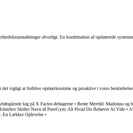
ikkerhedsforanstaltninger alvorligt. En kombination af opdaterede syste
 det vigtigt at forblive opmærksomme og proaktive i vores bestræbelse
ybdegående kig på X Factor-deltagerne
•
Bente Merrild: Madonna og h
Holstebro Skifter Navn til PureGym: Alt Hvad Du Behøver At Vide
•
A
 – En Lækker Oplevelse
•