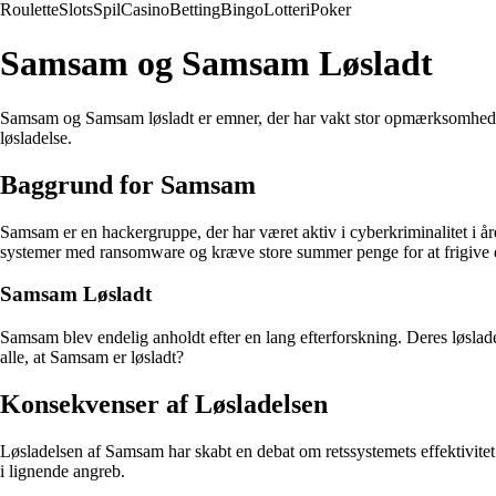
Roulette
Slots
Spil
Casino
Betting
Bingo
Lotteri
Poker
Samsam og Samsam Løsladt
Samsam og Samsam løsladt er emner, der har vakt stor opmærksomhed i
løsladelse.
Baggrund for Samsam
Samsam er en hackergruppe, der har været aktiv i cyberkriminalitet i år
systemer med ransomware og kræve store summer penge for at frigive 
Samsam Løsladt
Samsam blev endelig anholdt efter en lang efterforskning. Deres løsla
alle, at Samsam er løsladt?
Konsekvenser af Løsladelsen
Løsladelsen af Samsam har skabt en debat om retssystemets effektivitet og
i lignende angreb.