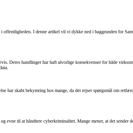
 offentligheden. I denne artikel vil vi dykke ned i baggrunden for S
evis. Deres handlinger har haft alvorlige konsekvenser for både virksom
data.
delse har skabt bekymring hos mange, da det rejser spørgsmål om retfær
 evne til at håndtere cyberkriminalitet. Mange mener, at det sender det f