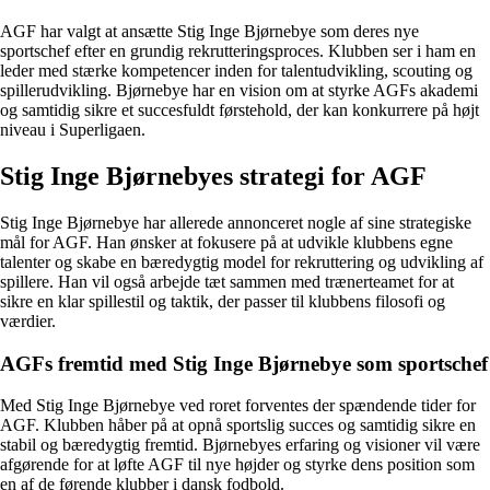
AGF har valgt at ansætte Stig Inge Bjørnebye som deres nye
sportschef efter en grundig rekrutteringsproces. Klubben ser i ham en
leder med stærke kompetencer inden for talentudvikling, scouting og
spillerudvikling. Bjørnebye har en vision om at styrke AGFs akademi
og samtidig sikre et succesfuldt førstehold, der kan konkurrere på højt
niveau i Superligaen.
Stig Inge Bjørnebyes strategi for AGF
Stig Inge Bjørnebye har allerede annonceret nogle af sine strategiske
mål for AGF. Han ønsker at fokusere på at udvikle klubbens egne
talenter og skabe en bæredygtig model for rekruttering og udvikling af
spillere. Han vil også arbejde tæt sammen med trænerteamet for at
sikre en klar spillestil og taktik, der passer til klubbens filosofi og
værdier.
AGFs fremtid med Stig Inge Bjørnebye som sportschef
Med Stig Inge Bjørnebye ved roret forventes der spændende tider for
AGF. Klubben håber på at opnå sportslig succes og samtidig sikre en
stabil og bæredygtig fremtid. Bjørnebyes erfaring og visioner vil være
afgørende for at løfte AGF til nye højder og styrke dens position som
en af de førende klubber i dansk fodbold.