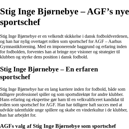
Stig Inge Bjørnebye – AGF’s nye
sportschef
Stig Inge Bjørnebye er en velkendt skikkelse i dansk fodboldverdenen,
og han har nylig overtaget rollen som sportschef for AGF – Aarhus
Gymnastikforening. Med en imponerende baggrund og erfaring inden
for fodbolden, forventes han at bringe nye visioner og strategier til
klubben og styrke dens position i dansk fodbold.
Stig Inge Bjørnebye – En erfaren
sportschef
Stig Inge Bjørnebye har en lang karriere inden for fodbold, både som
tidligere professionel spiller og som sportsdirektør for andre klubber.
Hans erfaring og ekspertise gør ham til en velkvalificeret kandidat til
rollen som sportschef for AGF. Han har tidligere haft succes med at
udvikle talentfulde unge spillere og skabe en vinderkultur i de klubber,
han har arbejdet for.
AGFs valg af Stig Inge Bjørnebye som sportschef