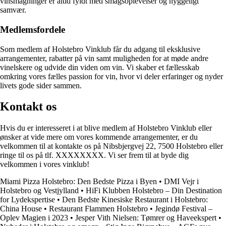
vinsmagninger er altid fyldt med smagsoplevelser og hyggeligt
samvær.
Medlemsfordele
Som medlem af Holstebro Vinklub får du adgang til eksklusive
arrangementer, rabatter på vin samt muligheden for at møde andre
vinelskere og udvide din viden om vin. Vi skaber et fællesskab
omkring vores fælles passion for vin, hvor vi deler erfaringer og nyder
livets gode sider sammen.
Kontakt os
Hvis du er interesseret i at blive medlem af Holstebro Vinklub eller
ønsker at vide mere om vores kommende arrangementer, er du
velkommen til at kontakte os på Nibsbjergvej 22, 7500 Holstebro eller
ringe til os på tlf. XXXXXXXX. Vi ser frem til at byde dig
velkommen i vores vinklub!
Miami Pizza Holstebro: Den Bedste Pizza i Byen
•
DMI Vejr i
Holstebro og Vestjylland
•
HiFi Klubben Holstebro – Din Destination
for Lydekspertise
•
Den Bedste Kinesiske Restaurant i Holstebro:
China House
•
Restaurant Flammen Holstebro
•
Jegindø Festival –
Oplev Magien i 2023
•
Jesper Vith Nielsen: Tømrer og Haveekspert
•